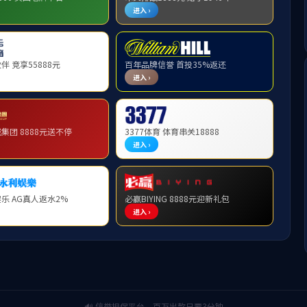
ncitygroup太
关注我们
城
地址：深圳市宝安区石岩街道松白路海谷科技大厦T4栋4楼
式
电话：0755-26515060
言
备09077719号