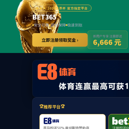
关于suncitygroup太阳新城
suncitygroup太阳新城简介
suncit
新闻动态
suncitygroup太阳新城质量
suncitygroup太阳新城荣誉
suncitygroup太阳新城动态
suncitygroup太阳新城文化
人力资源
行业动态
进入su
返回
上一篇
下一篇